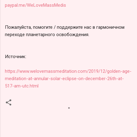
paypal.me/WeLoveMassMedis
Пожалуйста, помогите / поддержите нас в гармоничном
переходе планетарного освобождения.
Источник:
https://www.welovemassmeditation.com/2019/12/golden-age-
meditation-at-annular-solar-eclipse-on-december-26th-at-
517-am-utc.html
К
о
м