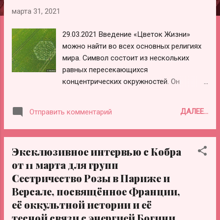
е
марта 31, 2021
н
и
29.03.2021 Введение «Цветок Жизни»
я
можно найти во всех основных религиях
мира. Символ состоит из нескольких
равных пересекающихся
концентрических окружностей. Он
содержит образцы Творения, возникшие
из «Великой Пустоты». Всё создано из
ДАЛЕЕ...
Отправить комментарий
мысли Творца. Многие духовные и
мистические геометрические фигуры
были созданы из паттерна Цветок Жизни.
Эксклюзивное интервью с Кобра
Например, сакральная фигура Древа
от 11 марта для групп
Жизни в учении Каббалы могла быть
Сестричество Розы в Париже и
взята из концентрических паттернов
внутри Цветка Жизни, а Леонардо да
Версале, посвящённое Франции,
Винчи изучал форму Цветок Жизни и его
её оккультной истории и её
математические свойства. Духовное
тесной связи с энергией Богини.