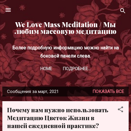
К основному контенту
We Love Mass Meditation / Мы
любим массовую медитацию
Более подробную информацию можно найти на
боковой панели слева.
HOME
ПОДРОБНЕЕ…
Сообщения за март, 2021
ПОКАЗАТЬ ВСЕ
С
о
Почему нам нужно использовать
о
Медитацию Цветок Жизни в
б
нашей ежедневной практике?
щ