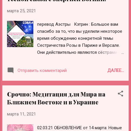
значение Цветка Жизни Символ Цветка
Жизни олицетворяет гармонию. Он может
марта 25, 2021
гармонизировать резонансное поле
нашего окружения и заставлять нас
перевод Аэстры Кэтрин : Большое вам
чувствовать себя легче с более высокой
спасибо за то, что вы уделили некоторое
частотой. Интересно отметить, что
время обсуждению конкретной темы
многие древние памятники в Европе
Сестричества Розы в Париже и Версале.
можно найти в паттернах «Цветок Жизни».
Они действительно являются сёстрами-
Например, на рисунке ниже показано, что
близнецами. Они работают вместе. Они
диаметр первого круга можно
существуют уже очень давно. Итак,
ДАЛЕЕ...
Отправить комментарий
определить, проведя линию от
начнём с исторических моментов.
Оркнейских островов до Стоунхендж...
Некоторые напоминания об истории
Сестричества в мире, если вы не
Срочно: Медитация для Мира на
возражаете. Кобра: Да, конечно. Кэтрин:
Ближнем Востоке и в Украине
Спасибо. Итак, начнём с некоторой
истории: Французская революция
марта 11, 2021
создала коллективную травму, которая
всё ещё присутствует здесь, во Франции,
02.03.21 ОБНОВЛЕНИЕ от 14 марта: Новые
и, вероятно, в других местах. Происходит