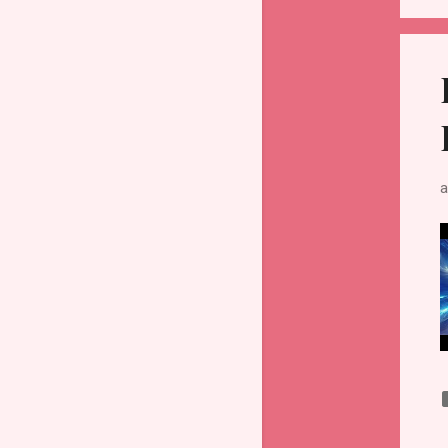
июня
3
мая
5
апреля
3
марта
6
января
2
а
2023
32
декабря
1
ноября
2
октября
1
сентября
2
августа
3
июля
4
июня
3