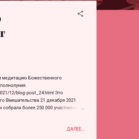
о
т
ем медитацию Божественного
полнолуния.
2021/12/blog-post_24.html Это
го Вмешательства 21 декабря 2021
и собрала более 250 000 участников.
сали петицию за Планетарное
com/2022/01/divine-intervention-
ДАЛЕЕ...
еской массы в более чем 144 000
аявление населения поверхности, и