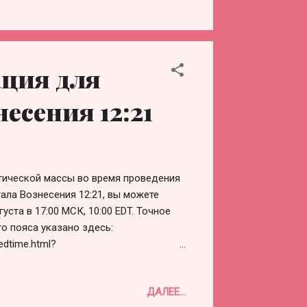
edtime.html?
ATION+PART+3&iso=20250821T1102&p
время для медитации 20 минут).
-portala-vozneseniya-12-21/#more-86011
ация для
, чтобы привести себя в
разите своё намерение использовать
есения 12:21
..
ической массы во время проведения
тала Вознесения 12:21, вы можете
уста в 17:00 МСК, 10:00 EDT. Точное
о пояса указано здесь:
edtime.html?
&p1=195 Инструкции для Бустерной
ение использовать эту медитацию в
ДАЛЕЕ...
тической массы в 144 000 человек