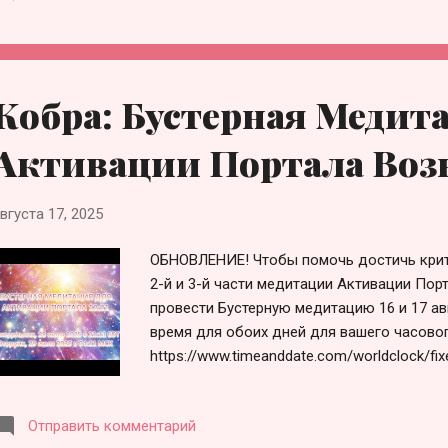
https://www.timeanddate.com/worldclock/fix
msg=12%3A21+ASCENSION+PORTAL+ACTIV
1=195 Инструкции здесь: (рекомендуемое 
https://rainboway.info/2025/07/aktivatsiya
Кобра: Бустерная Медит
1. Используйте свою собственную технику
расслабленное состояние сознания. 2. Вы
Активации Портала Возн
эту медитацию в качестве инструмента дл.
вгуста 17, 2025
ОБНОВЛЕНИЕ! Чтобы помочь достичь крит
2-й и 3-й части медитации Активации Пор
провести Бустерную медитацию 16 и 17 авг
время для обоих дней для вашего часовог
https://www.timeanddate.com/worldclock/fix
msg=Booster+meditation&iso=20250816T16
медитации здесь: 1. Выразите свое намер
Отправить комментарий
качестве инструмента для достижения кри