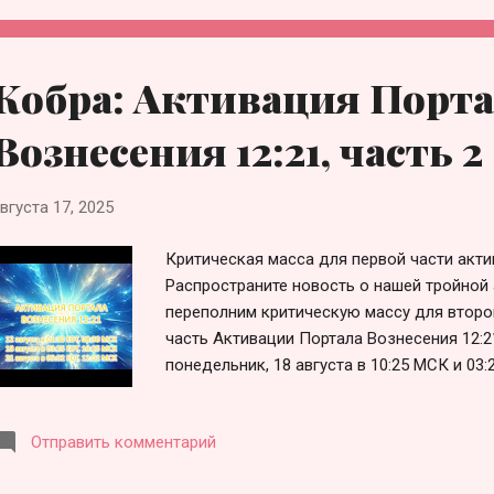
создать вокруг себя защитное поле во вр
трансмутировать всё, что не служит Свету.
Розового, Голубого и Золотого Света и 
Кобра: Активация Порта
Космического Солнца, и распространяющ
галактик в этой вселенной, активируя галак
Вознесения 12:21, часть 2
вгуста 17, 2025
Критическая масса для первой части акти
Распространите новость о нашей тройной 
переполним критическую массу для второй
часть Активации Портала Вознесения 12:2
понедельник, 18 августа в 10:25 МСК и 03:
всех часовых поясов можно посмотреть з
https://www.timeanddate.com/worldclock/fix
Отправить комментарий
msg=12%3A21+ASCENSION+PORTAL+PART+2
Инструкции здесь: (рекомендуемое время 