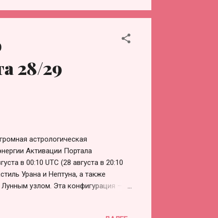
я Сил Света. Это означает, что Силы
аявили о своей свободной воле. Наша
мешательства укрепляет наше
о
нергию для решения Божественного
да, мы провели Активацию Портала
а 28/29
огромная астрологическая
энергии Активации Портала
уста в 00:10 UTC (28 августа в 20:10
кстиль Урана и Нептуна, а также
 Лунным узлом. Эта конфигурация —
физического вмешательства на
та просят как можно больше людей