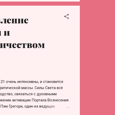
-portala-vozneseniya-12-21/#more-86011
, чтобы привести себя в
разите своё намерение использовать
вление
ля помощи в активации Портала
ое Пламя из ПервоИсточника, чтобы
1 и
ричеством
:21 очень интенсивны, и становится
ритической массы. Силы Света всё
водство, связаться с духовными
ижении активации Портала Вознесения
. Пэм Грегори, один из ведущих
ктивации: Вся информация, статьи и