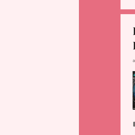
июня
5
мая
2
апреля
2
марта
3
февраля
5
января
5
а
2024
44
декабря
3
ноября
6
октября
7
сентября
2
августа
2
июля
5