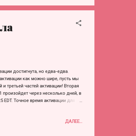
емя и после медитации. Попросите его
 4. Визуализируйте волну Белого,
Любви, выходящую из Центрального
ла
уюся среди Центральных Солнц всех
тику М87 и е...
вации достигнута, но едва-едва.
активации как можно шире, пусть мы
 и третьей частей активации! Вторая
1 произойдет через несколько дней, в
25 EDT. Точное время активации для
десь:
edtime.html?
ДАЛЕЕ...
&iso=20250818T0925&p1=195
для медитации 20 минут).