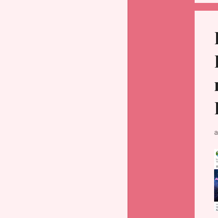
мая
3
апреля
5
марта
3
февраля
4
января
1
2022
29
декабря
1
ноября
5
а
октября
4
сентября
3
августа
2
июля
3
июня
3