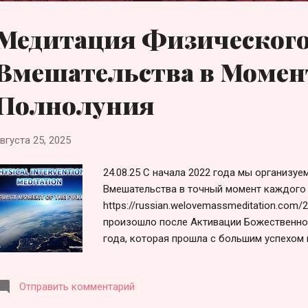
Медитация Физическог
Вмешательства в Момен
Полнолуния
вгуста 25, 2025
24.08.25 С начала 2022 года мы организу
Вмешательства в точный момент каждого 
https://russian.welovemassmeditation.com/
произошло после Активации Божественно
года, которая прошла с большим успехом 
Кроме того, более 190 000 человек подпи
Освобождение. https://2012portal.blogspot.
Отправить комментарий
activation-report.html Достижение критич
человек, подписавших петицию, создает з