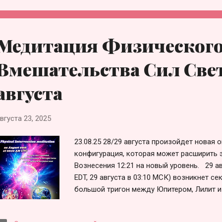
это заявление имеет юридическую силу дл
Света должны вмешаться, поскольку мы з
ежемесячная медитация Божественного В
Медитация Физическог
коллективное решение и поддерживает э
Вмешательства. Затем, в августе 2025 го
Вмешательства Сил Свет
Вознесения ...
августа
вгуста 23, 2025
23.08.25 28/29 августа произойдет новая 
конфигурация, которая может расширить 
Вознесения 12:21 на новый уровень. 29 авг
EDT, 29 августа в 03:10 МСК) возникнет се
большой тригон между Юпитером, Лилит и
наилучший момент для запуска процесса 
поверхности планеты: Поэтому Силы Све