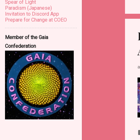
Spear of Light
Полно...
Paradism (Japanese)
Медитация Физического
Invitation to Discord App
Вмешательства Сил
Prepare for Change at COEO
Света 28/2...
Кобра: Активация Портала
Member of the Gaia
Вознесения 12:21, часть 3
Confederation
Кобра: Бустерная
Медитация для
Активации Портала В...
а
Кобра: Активация Портала
Вознесения 12:21, часть 1
Кобра: Активация Портала
Вознесения 12:21, часть 2
Кобра: Финальное
обновление Портала
Вознесения 12:...
июля
6