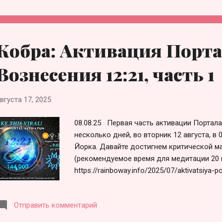
или более, медитирующих для всех трех 
Вознесения 12:21. 2. Призовите Фиолетов
создать вокруг себя защитное поле во вр
трансмутировать всё, что не служит Свету
Кобра: Активация Порта
Белого Света, выходящий из Центральног
распространяющийся среди Центральных Со
Вознесения 12:21, часть 1
вгуста 17, 2025
08.08.25 Первая часть активации Портала
несколько дней, во вторник 12 августа, в 
Йорка. Давайте достигнем критической м
(рекомендуемое время для медитации 20 
https://rainboway.info/2025/07/aktivatsiya
1. Используйте свою собственную технику
расслабленное состояние сознания. 2. Вы
Отправить комментарий
эту медитацию в качестве инструмента д
Вознесения 12:21. 3. Призовите Фиолето