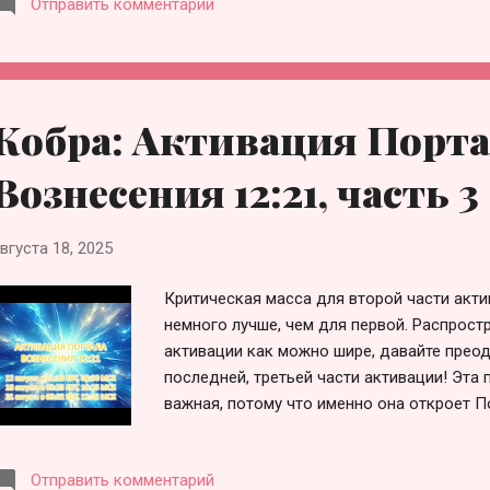
Отправить комментарий
провести медитацию Физического Вмешате
https://agnvegglobal.blogspot.com/2025/08/ea
meditation.html Точное время медитации 
здесь: https://www.timeanddate.com/worldcl
msg=Physical+Intervention+Meditation&is
Кобра: Активация Порта
Непосредственно перед началом медитаци
следующее веление: Я постановляю и ве
Вознесения 12:21, часть 3
вмешательство С...
вгуста 18, 2025
Критическая масса для второй части акти
немного лучше, чем для первой. Распрост
активации как можно шире, давайте прео
последней, третьей части активации! Эта
важная, потому что именно она откроет П
Активации Портала Вознесения 12:21 сост
21 августа, в 12:02 МСК, 05:02 EDT. Точно
Отправить комментарий
поясов можно посмотреть здесь: