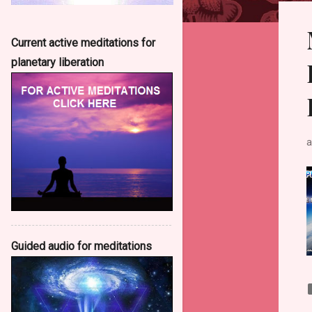
о
б
Current active meditations for
щ
planetary liberation
е
н
и
я
а
Guided audio for meditations