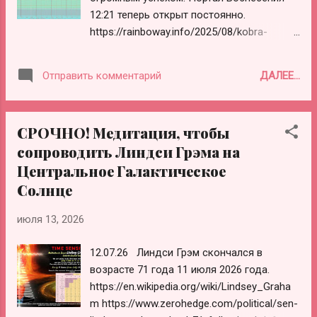
после медитации. Попросите его трансмутировать всё,
12:21 теперь открыт постоянно.
что не служит Свету. 4. Визуализируйте волну
https://rainboway.info/2025/08/kobra-
опалесцирующего Голубого Света (переливающегося
otchet-ob-aktivatsii-portala-vozneseniya-
мяг...
12-21/ Первая активация 12 августа 2025
ДАЛЕЕ...
Отправить комментарий
года (Третий Луч: Божественный Разум)
стабилизировала планетарную
энергетическую сеть, лей-линии и вихри
СРОЧНО! Медитация, чтобы
Вознесения вокруг планеты. Соединение
сопроводить Линдси Грэма на
Юпитера и Венеры наполнило
Центральное Галактическое
энергетическую сеть энергиями радости
и счастья. 9 июня 2026 года также
Солнце
произошло соединение Венеры и
Юпитера, которое приносит энергию
июля 13, 2026
любви, радости и счастья и является
12.07.26 Линдси Грэм скончался в
предвестником добрых вестей и истинной
возрасте 71 года 11 июля 2026 года.
надежды. Врата 11:11 были открыты в
https://en.wikipedia.org/wiki/Lindsey_Graha
период с 1992 по 2024 год и являлись
m https://www.zerohedge.com/political/sen-
якорем 11-го луча Космической