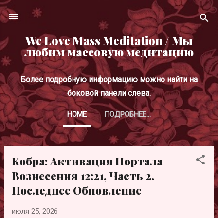
К основному контенту
We Love Mass Meditation / Мы
любим массовую медитацию
Более подробную информацию можно найти на
боковой панели слева.
HOME
ПОДРОБНЕЕ…
Кобра: Активация Портала
С
о
Вознесения 12:21, Часть 2.
о
Последнее Обновление
б
щ
июля 25, 2026