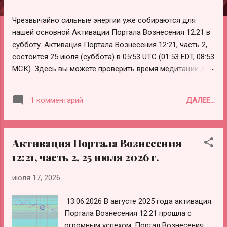
е
н
Чрезвычайно сильные энергии уже собираются для
и
нашей основной Активации Портала Вознесения 12:21 в
я
субботу. Активация Портала Вознесения 12:21, часть 2,
состоится 25 июля (суббота) в 05:53 UTC (01:53 EDT, 08:53
МСК). Здесь вы можете проверить время медитации для
вашего часового пояса:
https://www.timeanddate.com/worldclock/fixedtime.html?
ДАЛЕЕ...
1 комментарий
msg=12:21+ASCENSION+PORTAL+ACTIVATION+PART+2&is
o=20260725T0753&p1=195 Вот инструкции для активации
Портала Вознесения 12:21, часть 2 (рекомендуемое
Активация Портала Вознесения
время для медитации 20 минут): 1. Используйте свою
собственную технику, чтобы привести себя в
12:21, часть 2, 25 июля 2026 г.
расслабленное состояние сознания. 2. Выразите свое
июля 17, 2026
намерение использовать эту медитацию в качестве
инструмента для активации Портала Вознесения 12:21. 3.
13.06.2026 В августе 2025 года активация
Призовите Фиолетовое Пламя из ПервоИсточника,
Портала Вознесения 12:21 прошла с
чтобы создать вокруг себя защитное поле во время и
огромным успехом. Портал Вознесения