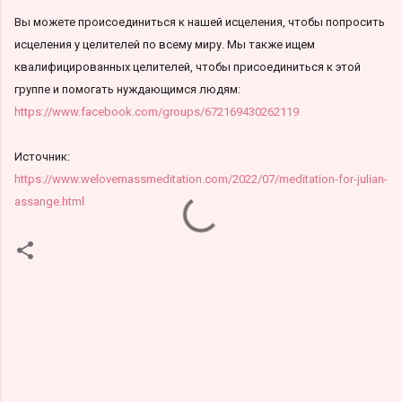
Вы можете происоединиться к нашей исцеления, чтобы попросить
исцеления у целителей по всему миру. Мы также ищем
квалифицированных целителей, чтобы присоединиться к этой
группе и помогать нуждающимся людям:
https://www.facebook.com/groups/672169430262119
Источник:
https://www.welovemassmeditation.com/2022/07/meditation-for-julian-
assange.html
К
о
м
м
е