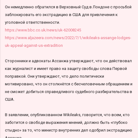
Он немедленно обратился в Верховный Суд в Лондоне с просьбой
заблокировать его экстрадицию в США для привлечения к
уголовной ответственности.
https://www.bbc.co.uk/news/uk-62008245
https://www.aljazeera.com/news/2022/7/1/wikileaks-assange-lodges-
uk-appeal-against-us-extradition
Сторонники и адвокаты Ассанжа утверждают, что он действовал
как журналист и имеет право на защиту свободы слова Первой
поправкой. Они утверждают, что дело политически
мотивировано, что он столкнётся с бесчеловечным обращением и
не сможет добиться справедливого судебного разбирательства в
США.
В заявлении, опубликованном Wikileaks, говорится, что всем, кто
заботится о свободе выражения мнений, должно быть «глубоко
стыдно» за то, что министр внутренних дел одобрил экстрадицию
Ассанжа.