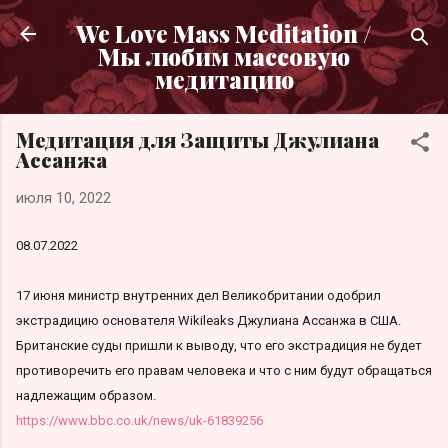
К основному контенту
We Love Mass Meditation /
Мы любим массовую
медитацию
Медитация для Защиты Джулиана
Ассанжа
июля 10, 2022
08.07.2022
17 июня министр внутренних дел Великобритании одобрил
экстрадицию основателя Wikileaks Джулиана Ассанжа в США.
Британские суды пришли к выводу, что его экстрадиция не будет
противоречить его правам человека и что с ним будут обращаться
надлежащим образом.
https://www.bbc.co.uk/news/uk-61839256