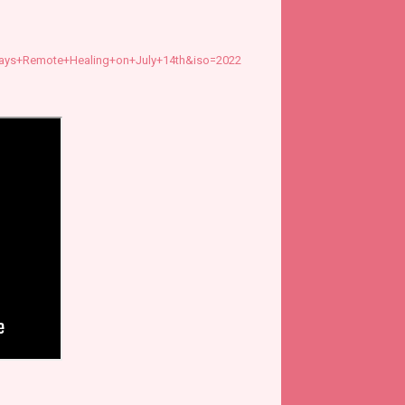
ays+Remote+Healing+on+July+14th&iso=2022