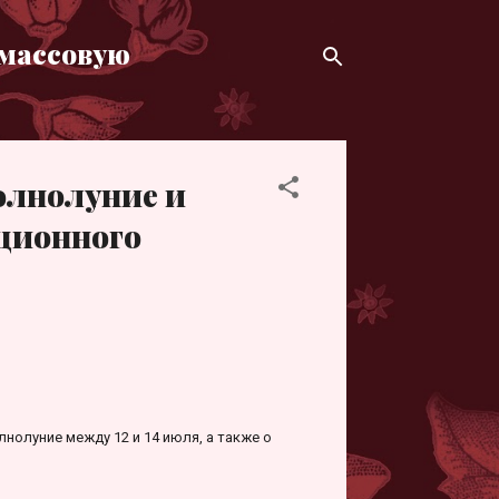
 массовую
олнолуние и
ционного
нолуние между 12 и 14 июля, а также о