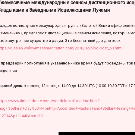
Ежемесячные международные сеансы дистанционного исц
Владыками и Звёздными Исцеляющими Лучами
аждое полнолуние международная группа «Золотой Век» и официальный
зменениям», предлагают дистанционные сеансы исцеления, которые мо
воё внутреннее существо и разум. Это бесплатный дар для всех.
ttps://russian.welovemassmeditation.com/2018/02/blog-post_53.html
 преддверии полнолуния в указанное ниже время будут проведены три
сцеления:
ервый день:
вторник, 12 июля, с 14:00 до 14:30 UTC (10:00-10:30 EDT и 17:
ttps://www.timeanddate.com/worldclock/fixedtime.html?
sg=%5BFirst+Day%5D+Monthly+Ascended+Masters+and+Stellar+Healing+Ra
12T14&p1=1440&am=30