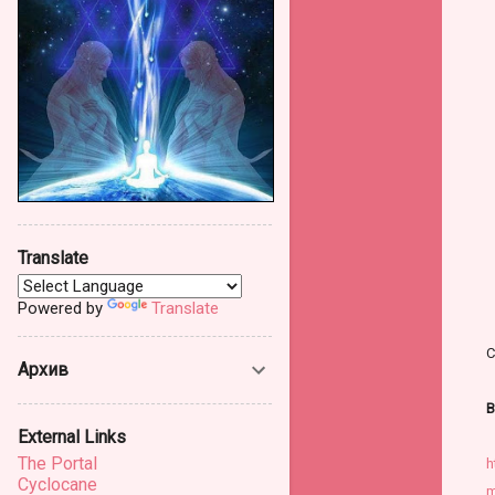
Translate
Powered by
Translate
С
Архив
В
External Links
The Portal
h
Cyclocane
m