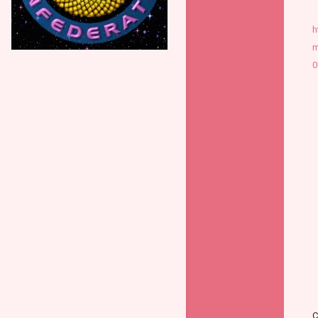
h
m
0
С