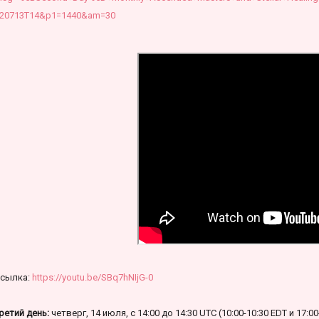
20713T14&p1=1440&am=30
сылка:
https://youtu.be/SBq7hNIjG-0
ретий день:
четверг, 14 июля, с 14:00 до 14:30 UTC (10:00-10:30 EDT и 17:0