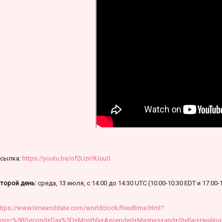
сылка:
https://youtu.be/of2Uzn9Uuu0
торой день:
среда, 13 июля, с 14:00 до 14:30 UTC (10:00-10:30 EDT и 17:00-
ttps://www.timeanddate.com/worldclock/fixedtime.html?
sg=%5BSecond+Day%5D+Monthly+Ascended+Masters+and+Stellar+Healing+