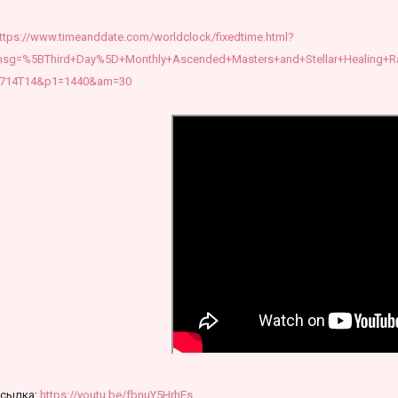
ttps://www.timeanddate.com/worldclock/fixedtime.html?
sg=%5BThird+Day%5D+Monthly+Ascended+Masters+and+Stellar+Healing+R
714T14&p1=1440&am=30
сылка:
https://youtu.be/fbnuY5HrhEs