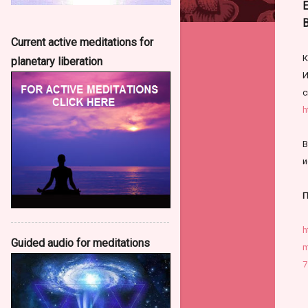
Current active meditations for
К
planetary liberation
И
с
h
В
и
П
h
Guided audio for meditations
m
7