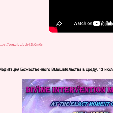
ttps://youtu.be/peh4j2kQm0s
едитация Божественного Вмешательства в среду, 13 июля, 