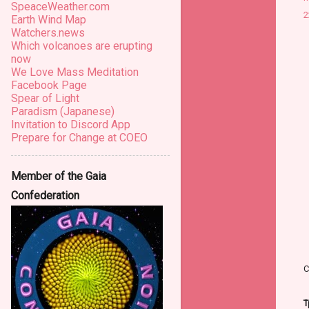
SpeaceWeather.com
2
Earth Wind Map
Watchers.news
Which volcanoes are erupting
now
We Love Mass Meditation
Facebook Page
Spear of Light
Paradism (Japanese)
Invitation to Discord App
Prepare for Change at COEO
Member of the Gaia
Confederation
С
Т