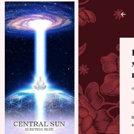
и
0
В
е