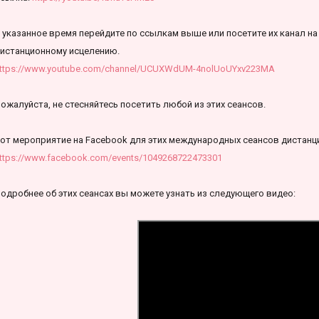
 указанное время перейдите по ссылкам выше или посетите их канал на 
истанционному исцелению.
ttps://www.youtube.com/channel/UCUXWdUM-4nolUoUYxv223MA
ожалуйста, не стесняйтесь посетить любой из этих сеансов.
от мероприятие на Facebook для этих международных сеансов дистанц
ttps://www.facebook.com/events/1049268722473301
одробнее об этих сеансах вы можете узнать из следующего видео: