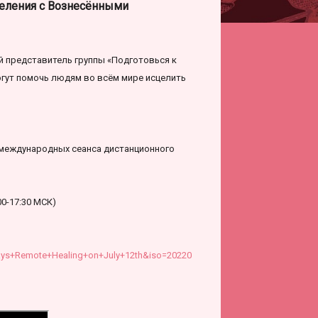
еления с Вознесёнными
 представитель группы «Подготовься к
гут помочь людям во всём мире исцелить
 международных сеанса дистанционного
00-17:30 МСК)
ys+Remote+Healing+on+July+12th&iso=20220