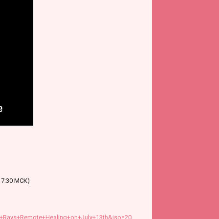
17:30 МСК)
Rays+Remote+Healing+on+July+13th&iso=20