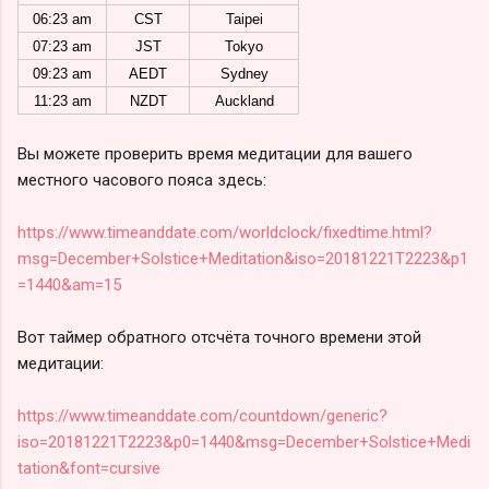
06:23 am
CST
Taipei
07:23 am
JST
Tokyo
09:23 am
AEDT
Sydney
11:23 am
NZDT
Auckland
Вы можете проверить время медитации для вашего
местного часового пояса здесь:
https://www.timeanddate.com/worldclock/fixedtime.html?
msg=December+Solstice+Meditation&iso=20181221T2223&p1
=1440&am=15
Вот таймер обратного отсчёта точного времени этой
медитации:
https://www.timeanddate.com/countdown/generic?
iso=20181221T2223&p0=1440&msg=December+Solstice+Medi
tation&font=cursive