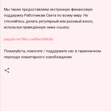
Мы также предоставляем экстренную финансовую
поддержку Работникам Света по всему миру. Не
стесняйтесь делать регулярный или разовый взнос,
используя приведённую ниже ссылку:
paypal.me/WeLoveMassMedis
Пожалуйста, помогите / поддержите нас в гармоничном
переходе планетарного освобождения.
К
о
м
м
е