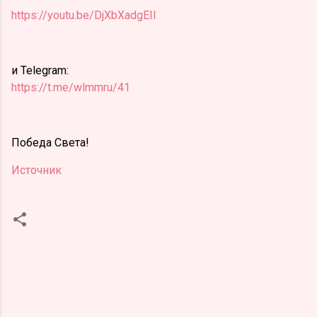
https://youtu.be/DjXbXadgEII
и Telegram:
https://t.me/wlmmru/41
Победа Света!
Источник
К
о
м
м