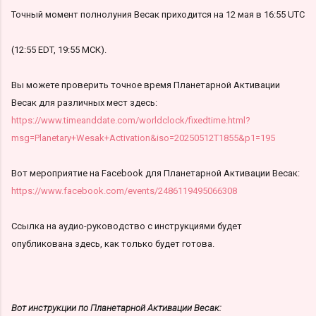
Точный момент полнолуния Весак приходится на 12 мая в 16:55 UTC
(12:55 EDT, 19:55 МСК).
Вы можете проверить точное время Планетарной Активации
Весак для различных мест здесь:
https://www.timeanddate.com/worldclock/fixedtime.html?
msg=Planetary+Wesak+Activation&iso=20250512T1855&p1=195
Вот мероприятие на Facebook для Планетарной Активации Весак:
https://www.facebook.com/events/2486119495066308
Ссылка на аудио-руководство с инструкциями будет
опубликована здесь, как только будет готова.
Вот инструкции по Планетарной Активации Весак: