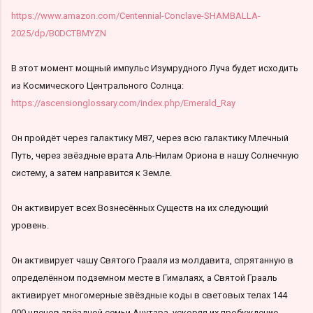
https://www.amazon.com/Centennial-Conclave-SHAMBALLA-
2025/dp/B0DCTBMYZN
В этот момент мощный импульс Изумрудного Луча будет исходить
из Космического Центрального Солнца:
https://ascensionglossary.com/index.php/Emerald_Ray
Он пройдёт через галактику M87, через всю галактику Млечный
Путь, через звёздные врата Аль-Нилам Ориона в нашу Солнечную
систему, а затем направится к Земле.
Он активирует всех Вознесённых Существ на их следующий
уровень.
Он активирует чашу Святого Грааля из молдавита, спрятанную в
определённом подземном месте в Гималаях, а Святой Грааль
активирует многомерные звёздные коды в световых телах 144
000 членов звёздной семьи Анутара, ускоряя их пробуждение