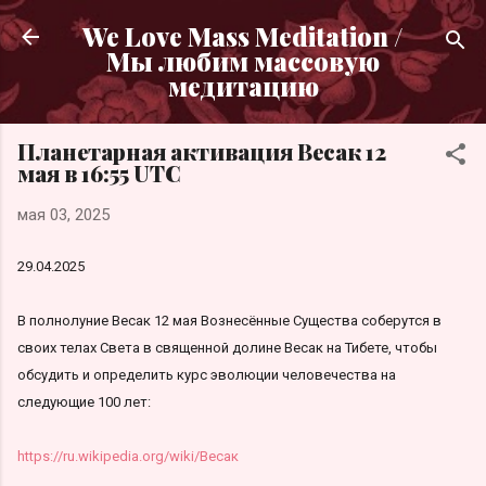
К основному контенту
We Love Mass Meditation /
Мы любим массовую
медитацию
Планетарная активация Весак 12
мая в 16:55 UTC
мая 03, 2025
29.04.2025
В полнолуние Весак 12 мая Вознесённые Существа соберутся в
своих телах Света в священной долине Весак на Тибете, чтобы
обсудить и определить курс эволюции человечества на
следующие 100 лет:
https://ru.wikipedia.org/wiki/Весак