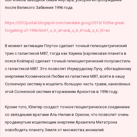
после Великого Забвения 1996 года.
https://2012portal-blogspot-com.translate.goog/2015/10/the-great-
forgetting-of-1996.html?_x_tr_sl=en&_x_tr_tl=ru&_x_tr_hl=en
В момент активации Плутон сделает точный гелиоцентрический
трин с галактикой M87, тогда как Хаумеа (карликовая планета в
поясе Койпера) сделает точный гелиоцентрический полусекстиль
с галактикой M87. Это позволит Изумрудному Лучу, обогащённому
энергиями Космической Любви из галактики M87, войти в нашу
Солнечную систему и исцелить большую часть травм, нанесённых
этой Солнечной системе вторжением Архонтов в 1996 году.
Кроме того, Юпитер создаст точное геоцентрическое соединение
со звёздными вратами Аль-Нилам в Орионе, что позволит очень
продвинутым исцеляющим энергиям Архангела Метатрона
освободить планету Земля от множества аномалий.