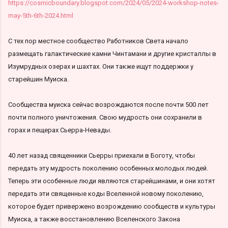
https://cosmicboundary.blogspot.com/2024/05/2024-workshop-notes-
may-5th-6th-2024.html
С тех пор местное сообщество Работников Света начало
размещать галактические камни Чинтамани и другие кристаллы в
Изумрудных озерах и шахтах. Они также ищут поддержки у
старейшин Муиска.
Сообщества муиска сейчас возрождаются после почти 500 лет
почти полного уничтожения. Свою мудрость они сохранили в
горах и пещерах Сьерра-Невады.
40 лет назад священники Сьерры приехали в Боготу, чтобы
передать эту мудрость поколению особенных молодых людей.
Теперь эти особенные люди являются старейшинами, и они хотят
передать эти священные коды Вселенной новому поколению,
которое будет привержено возрождению сообществ и культуры
Муиска, а также восстановлению Вселенского Закона