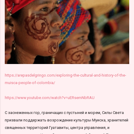
https://arepasdelgringo.com/exploring-the-cultural-and-history-of-the-
muisca-people-of-colombia/
https://www.youtube.com/watch?v=uERsemNbRAU
С заснеженных гор, граничащих с пустыней и морем, Силы Света
призвали поддержать возрождение культуры Муиска, хранителей
священных территорий Гуатавиты, центра управления, и