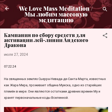
К основному контенту
We Love Mass Meditation /
Мы любим массовую
медитацию
Кампания по сбору средств для
активации лей-линии Андского
Дракона
июля 27, 2024
07.22.24
На священных землях Сьерра-Невада-де-Санта-Марта, известных
как Жара Мира, проживает община Муиска, одно из старейших
племён в мире. Они являются остатками древних времен Му и
хранят первоначальные коды Вселенной.