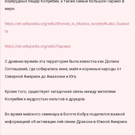
изумрудных пещер Колумбии, а также самый большой Парамо в
мире.
https://en.wikipedia.org/wiki/Women_in_Muisca_society#Lake_Guatavi
ta
https://en.wikipedia.org/wiki/Парамо
С древних времён эта территория была известна как Долина
Соглашений, где собирались инки, майя и коренные народы от
Северной Америки до Амазонки и Юга.
Кроме того, существует загадочная связь между жителями
Колумбии и мудростью кельтов и друидов.
Во время майского семинара в Боготе Кобра поделился важной
информацией об активации лей-линии Дракона в Южной Америке.