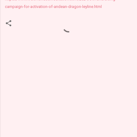
campaign-for-activation-of-andean-dragon-leyline.html
К
о
м
м
е
н
т
а
р
и
и