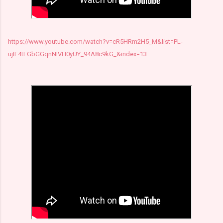
https://www.youtube.com/watch?v=cR5HRm2H5_M&list=PL-
ujIE4tLGbGGqnNIVH0yUY_94A8c9kG_&index=13