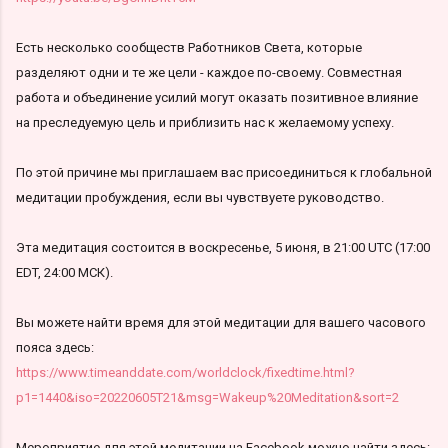
Есть несколько сообществ Работников Света, которые
разделяют одни и те же цели - каждое по-своему. Совместная
работа и объединение усилий могут оказать позитивное влияние
на преследуемую цель и приблизить нас к желаемому успеху.
По этой причине мы приглашаем вас присоединиться к глобальной
медитации пробуждения, если вы чувствуете руководство.
Эта медитация состоится в воскресенье, 5 июня, в 21:00 UTC (17:00
EDT, 24:00 МСК).
Вы можете найти время для этой медитации для вашего часового
пояса здесь:
https://www.timeanddate.com/worldclock/fixedtime.html?
p1=1440&iso=20220605T21&msg=Wakeup%20Meditation&sort=2
Мероприятие для этой медитации на Facebook можно найти здесь: