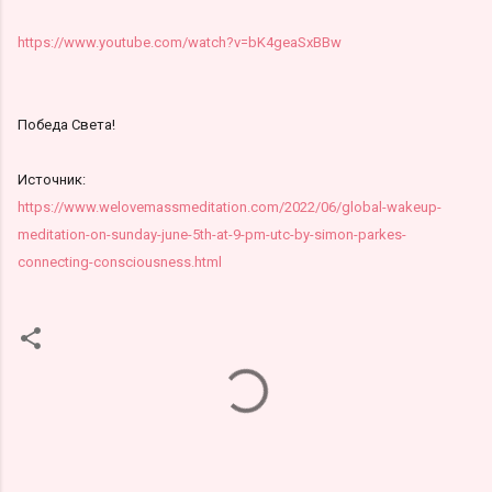
https://www.youtube.com/watch?v=bK4geaSxBBw
Победа Света!
Источник:
https://www.welovemassmeditation.com/2022/06/global-wakeup-
meditation-on-sunday-june-5th-at-9-pm-utc-by-simon-parkes-
connecting-consciousness.html
К
о
м
м