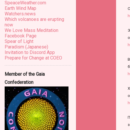
SpeaceWeather.com
Earth Wind Map
С
Watchers.news
h
Which volcanoes are erupting
now
We Love Mass Meditation
Э
Facebook Page
о
Spear of Light
h
Paradism (Japanese)
Invitation to Discord App
Prepare for Change at COEO
В
б
Member of the Gaia
h
Confederation
Х
о
h
П
з