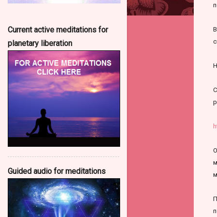
п
Current active meditations for
В
с
planetary liberation
Н
С
р
h
О
м
Guided audio for meditations
м
П
п