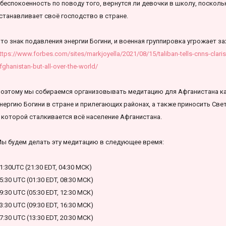
беспокоенность по поводу того, вернутся ли девочки в школу, посколь
станавливает своё господство в стране.
то знак подавления энергии Богини, и военная группировка угрожает за
ttps://www.forbes.com/sites/markjoyella/2021/08/15/taliban-tells-cnns-claris
fghanistan-but-all-over-the-world/
оэтому мы собираемся организовывать медитацию для Афганистана ка
нергию Богини в стране и прилегающих районах, а также приносить Све
 которой сталкивается всё население Афганистана.
ы будем делать эту медитацию в следующее время:
1:30UTC (21:30 EDT, 04:30 МСК)
5:30 UTC (01:30 EDT, 08:30 МСК)
9:30 UTC (05:30 EDT, 12:30 МСК)
3:30 UTC (09:30 EDT, 16:30 МСК)
7:30 UTC (13:30 EDT, 20:30 МСК)