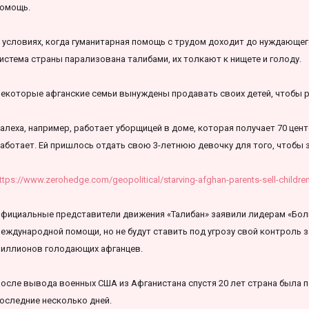
омощь.
 условиях, когда гуманитарная помощь с трудом доходит до нуждающег
истема страны парализована талибами, их толкают к нищете и голоду.
екоторые афганские семьи вынуждены продавать своих детей, чтобы р
алеха, например, работает уборщицей в доме, которая получает 70 центо
аботает. Ей пришлось отдать свою 3-летнюю девочку для того, чтобы 
ttps://www.zerohedge.com/geopolitical/starving-afghan-parents-sell-children
фициальные представители движения «Талибан» заявили лидерам «Бол
еждународной помощи, но не будут ставить под угрозу свой контроль 
иллионов голодающих афганцев.
осле вывода военных США из Афганистана спустя 20 лет страна была 
оследние несколько дней.