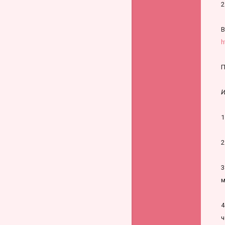
2
В
h
П
И
1
2
3
м
4
ч