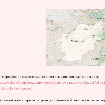
то произошло намного быстрее, чем ожидало большинство людей.
ttps://halturnerradioshow.com/index.php/en/news-page/world/kabul-falling-to
ntel-totally-incompetent
фганская армия пересекла границу и сбежала в Иран, спасаясь от напад