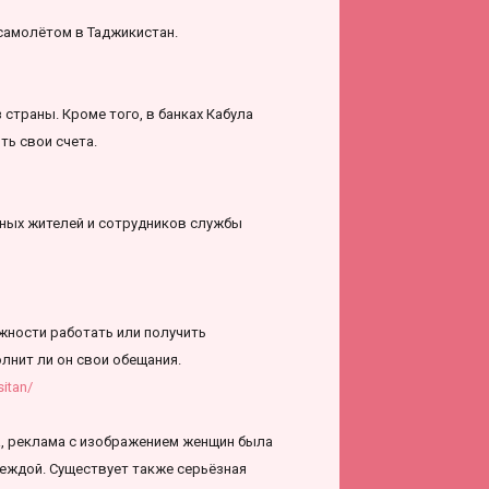
самолётом в Таджикистан.
страны. Кроме того, в банках Кабула
ь свои счета.
рных жителей и сотрудников службы
жности работать или получить
олнит ли он свои обещания.
itan/
а, реклама с изображением женщин была
деждой. Существует также серьёзная