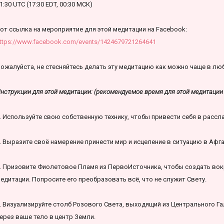
1:30 UTC (17:30 EDT, 00:30 МСК)
от ссылка на мероприятие для этой медитации на Facebook:
ttps://www.facebook.com/events/1424679721264641
ожалуйста, не стесняйтесь делать эту медитацию как можно чаще в лю
нструкции для этой медитации: (рекомендуемое время для этой медитации 
. Используйте свою собственную технику, чтобы привести себя в рассл
. Выразите своё намерение принести мир и исцеление в ситуацию в Афга
. Призовите Фиолетовое Пламя из ПервоИсточника, чтобы создать вокр
едитации. Попросите его преобразовать всё, что не служит Свету.
. Визуализируйте столб Розового Света, выходящий из Центрального Га
ерез ваше тело в центр Земли.