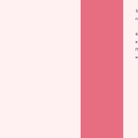
5
г
6
к
П
н