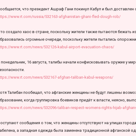
ообщается, что президент Ашраф Гани покинул Кабул и был доставлен 
ttps://www.rt.com/russia/532163-afghanistan-ghani-fled-dough-rob/
то создало хаос в стране, поскольку жители также пытаются бежать из 
бразовались огромные очереди, поскольку жители пытались опорожнит
ttps://www.rt.com/news/532126-kabul-airport-evacuation-chaos/
 понедельник, 16 августа, талибы начали конфисковывать оружие у ми
езопасности.
ttps://www.rt.com/news/532167-afghan-taliban-kabul-weapons/
отя Талибан пообещал, что афганские женщины не будут лишены возмо
бразование, когда группировка боевиков придёт к власти, неясно, вып
ttps://www.rt.com/news/532096-taliban-respect-womens-rights-hijab-afghans
оступают сообщения о том, что женщины отсутствуют на улицах город
абелена, а западная одежда была заменена традиционной афганской о