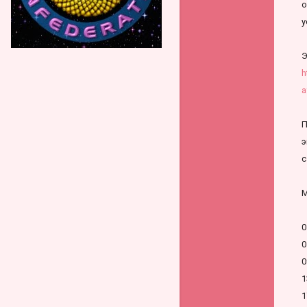
о
у
Э
h
a
П
э
с
М
0
0
0
1
1