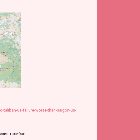
-taliban-us-failure-worse-than-saigon-us-
ения талибов.