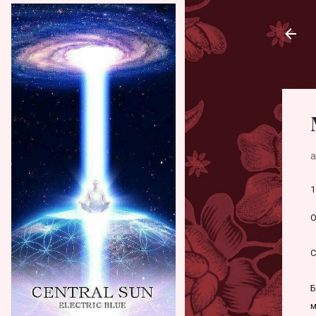
а
1
О
С
Б
м