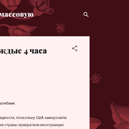
 массовую
ждые 4 часа
алибами.
бедности, поскольку США заморозили
гие страны прекратили иностранную