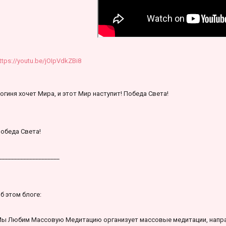
ttps://youtu.be/jOIpVdkZBi8
огиня хочет Мира, и этот Мир наступит! Победа Света!
обеда Света!
____________________
б этом блоге:
ы Любим Массовую Медитацию организует массовые медитации, напра