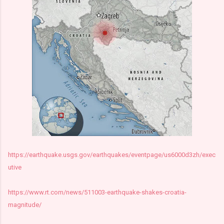
https://earthquake.usgs.gov/earthquakes/eventpage/us6000d3zh/exec
utive
https://www.rt.com/news/511003-earthquake-shakes-croatia-
magnitude/