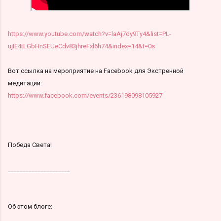
https://www.youtube.com/watch?v=laAj7dy9Ty4&list=PL-
ujIE4tLGbHnSEUeCdv83jhreFxl6h74&index=14&t=0s
Вот ссылка на мероприятие на Facebook для Экстренной
медитации:
https://www.facebook.com/events/236198098105927
Победа Света!
_____________________
Об этом блоге: