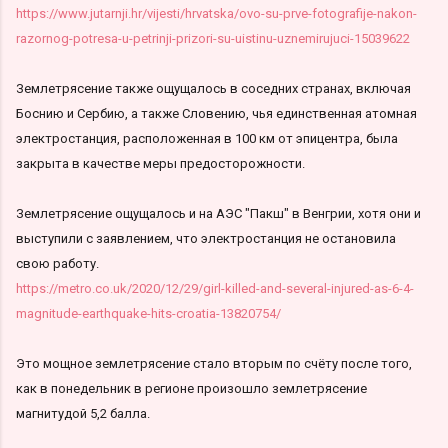
https://www.jutarnji.hr/vijesti/hrvatska/ovo-su-prve-fotografije-nakon-
razornog-potresa-u-petrinji-prizori-su-uistinu-uznemirujuci-15039622
Землетрясение также ощущалось в соседних странах, включая
Боснию и Сербию, а также Словению, чья единственная атомная
электростанция, расположенная в 100 км от эпицентра, была
закрыта в качестве меры предосторожности.
Землетрясение ощущалось и на АЭС "Пакш" в Венгрии, хотя они и
выступили с заявлением, что электростанция не остановила
свою работу.
https://metro.co.uk/2020/12/29/girl-killed-and-several-injured-as-6-4-
magnitude-earthquake-hits-croatia-13820754/
Это мощное землетрясение стало вторым по счёту после того,
как в понедельник в регионе произошло землетрясение
магнитудой 5,2 балла.