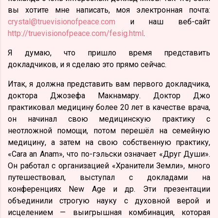
вы хотите мне написать, моя электронная почта:
crystal@truevisionofpeace.com
и наш веб-сайт
http://truevisionofpeace.com/fesig.html
.
Я думаю, что пришло время представить
докладчиков, и я сделаю это прямо сейчас.
Итак, я должна представить вам первого докладчика,
доктора Джозефа Макнамару. Доктор Джо
практиковал медицину более 20 лет в качестве врача,
он начинал свою медицинскую практику с
неотложной помощи, потом перешёл на семейную
медицину, а затем на свою собственную практику,
«Cara an Anam», что по-гэльски означает «Друг Души».
Он работал с организацией «Хранители Земли», много
путешествовал, выступал с докладами на
конференциях New Age и др. Эти презентации
объединили строгую науку с духовной верой и
исцелением — выигрышная комбинация, которая