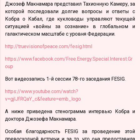
Джозеф Макнамара представил Тахионную Камеру, за
которой последовали долгие вопросы и ответы с
Кобра о Кабал, где кукловоды управляют текущей
ситуацией «войны за сознание» в глобальном и
галактическом масштабе с уровня Федерации.
http://truevisionofpeace.com/fesig.html
https://www.facebook.com/Free.Energy.Special.Interest.Gr
oup
Вот видеозапись 1-й сессии 78-го заседания FESIG.
https://www.youtube.com/watch?
v=gjlJfRQaY_c&feature=emb_logo
А ниже приведена стенограмма интервью Кобра и
доктора Джозефа Макнамара.
Особая благодарность FESIG за проведение этой
превосходной встречи и за то, что она предоставила