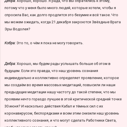
Дебра:
Хорошо, хорошо. Я рада, что вы обратились к этому,
потому что у меня было много людей, которые хотели, чтобы я
спросила Вас, как долго продлится это безумие и всё такое. Что
мы можем ожидать, когда 21 декабря закроются Звёздные Врата
Эры Водолея?
Кобра:
Это то, о чём я пока не могу говорить.
Дебра:
Хорошо, мы будем рады услышать больше об этом в
будущем. Если это правда, что наш уровень сознания
индивидуально и коллективно определяет проявление, которое
мы создаём во время массовых медитаций, повысили ли наши
предыдущие медитации нашу частоту до такой степени, что мы
проявим нечто гораздо лучшее в этой критической средней точке
30 июня? И насколько действия Кабал и тёмных сил с их
коронавирусом, беспорядками и всем этим снизили наш уровень
коллективного сознания, и что могут сделать Работники Света,