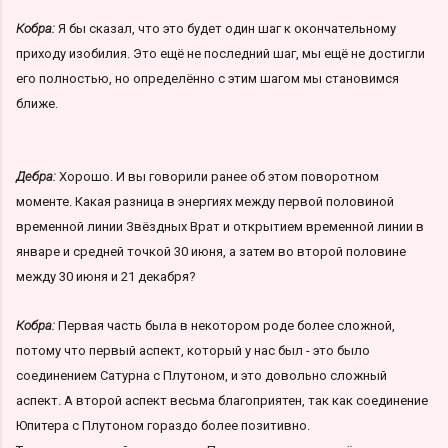
Кобра:
Я бы сказал, что это будет один шаг к окончательному
приходу изобилия. Это ещё не последний шаг, мы ещё не достигли
его полностью, но определённо с этим шагом мы становимся
ближе.
Дебра:
Хорошо. И вы говорили ранее об этом поворотном
моменте. Какая разница в энергиях между первой половиной
временной линии Звёздных Врат и открытием временной линии в
январе и средней точкой 30 июня, а затем во второй половине
между 30 июня и 21 декабря?
Кобра:
Первая часть была в некотором роде более сложной,
потому что первый аспект, который у нас был - это было
соединением Сатурна с Плутоном, и это довольно сложный
аспект. А второй аспект весьма благоприятен, так как соединение
Юпитера с Плутоном гораздо более позитивно.