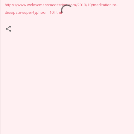
https://www.welovemassmeditation.com/2019/10/meditation-to-
dissipate-super-typhoon_10.html
К
о
м
м
е
н
т
а
р
и
и