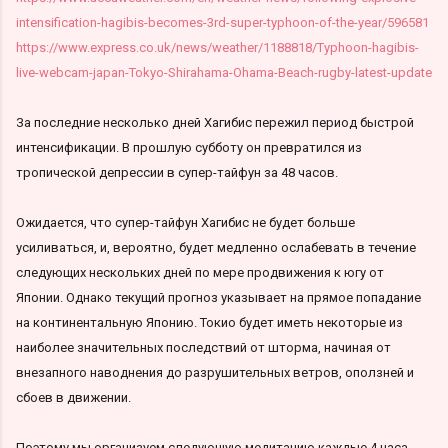
intensification-hagibis-becomes-3rd-super-typhoon-of-the-year/596581
https://www.express.co.uk/news/weather/1188818/Typhoon-hagibis-
live-webcam-japan-Tokyo-Shirahama-Ohama-Beach-rugby-latest-update
За последние несколько дней Хагибис пережил период быстрой
интенсификации. В прошлую субботу он превратился из
тропической депрессии в супер-тайфун за 48 часов.
Ожидается, что супер-тайфун Хагибис не будет больше
усиливаться, и, вероятно, будет медленно ослабевать в течение
следующих нескольких дней по мере продвижения к югу от
Японии. Однако текущий прогноз указывает на прямое попадание
на континентальную Японию. Токио будет иметь некоторые из
наиболее значительных последствий от шторма, начиная от
внезапного наводнения до разрушительных ветров, оползней и
сбоев в движении.
Поэтому мы организуем следующую медитацию каждые 4 часа,