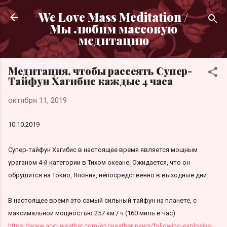
К основному контенту
We Love Mass Meditation /
Мы любим массовую
медитацию
Медитация, чтобы рассеять Супер-
Тайфун Хагибис каждые 4 часа
октября 11, 2019
10.10.2019
Супер-тайфун Хагибис в настоящее время является мощным
ураганом 4-й категории в Тихом океане. Ожидается, что он
обрушится на Токио, Япония, непосредственно в выходные дни.
В настоящее время это самый сильный тайфун на планете, с
максимальной мощностью 257 км / ч (160 миль в час)
https://www.accuweather.com/en/weather-news/following-explosive-