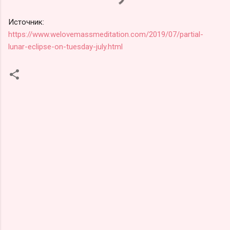
Источник:
https://www.welovemassmeditation.com/2019/07/partial-
lunar-eclipse-on-tuesday-july.html
К
о
м
м
е
н
т
а
р
и