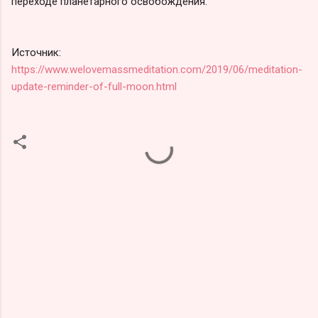
переходе планетарного освобождения.
Источник:
https://www.welovemassmeditation.com/2019/06/meditation-
update-reminder-of-full-moon.html
К
о
м
м
е
н
т
а