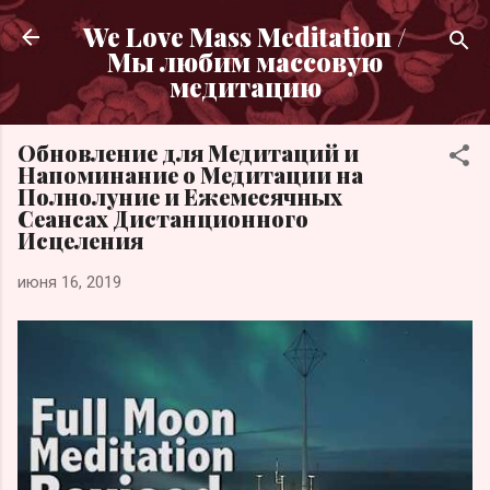
К основному контенту
We Love Mass Meditation /
Мы любим массовую
медитацию
Обновление для Медитаций и
Напоминание о Медитации на
Полнолуние и Ежемесячных
Сеансах Дистанционного
Исцеления
июня 16, 2019