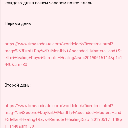
каждого дня в вашем часовом поясе здесь:
Первый день:
https://www.timeanddate.com/worldclock/fixedtime.html?
msg=%5BFirst+Day%5D+Monthly+Ascended+Masters+and+St
ellar+Healing+Rays+Remote+Healing&iso=20190616T14&p1=1
440&am=30
Второй день:
https://www.timeanddate.com/worldclock/fixedtime.html?
msg=%5BSecond+Day%5D+Monthly+Ascended+Masters+and
+Stellar+Healing+Rays+Remote+Healing&iso=20190617T14&p
1=1440&am=30