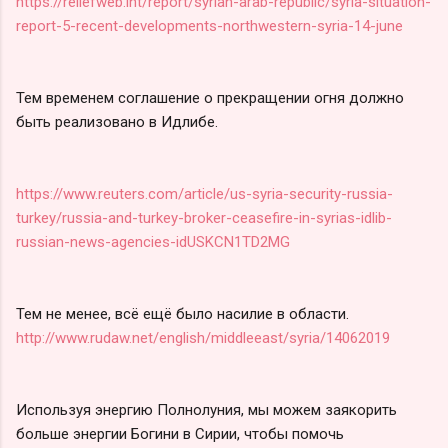
https://reliefweb.int/report/syrian-arab-republic/syria-situation-
report-5-recent-developments-northwestern-syria-14-june
Тем временем соглашение о прекращении огня должно
быть реализовано в Идлибе.
https://www.reuters.com/article/us-syria-security-russia-
turkey/russia-and-turkey-broker-ceasefire-in-syrias-idlib-
russian-news-agencies-idUSKCN1TD2MG
Тем не менее, всё ещё было насилие в области.
http://www.rudaw.net/english/middleeast/syria/14062019
Используя энергию Полнолуния, мы можем заякорить
больше энергии Богини в Сирии, чтобы помочь