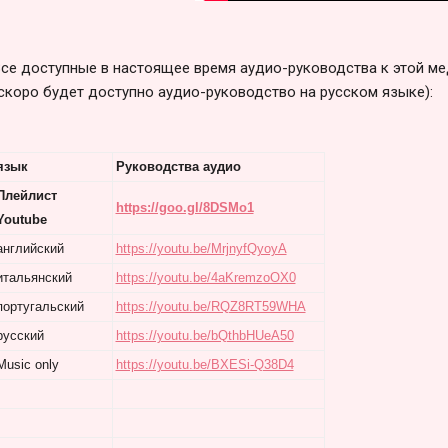
се доступные в настоящее время аудио-руководства к этой ме
скоро будет доступно аудио-руководство на русском языке):
язык
Руководства аудио
Плейлист
https://goo.gl/8DSMo1
Youtube
английский
https://youtu.be/MrjnyfQyoyA
итальянский
https://youtu.be/4aKremzoOX0
португальский
https://youtu.be/RQZ8RT59WHA
русский
https://youtu.be/bQthbHUeA50
Music only
https://youtu.be/BXESi-Q38D4