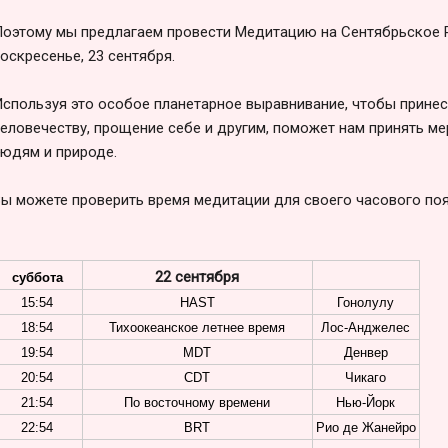
оэтому мы предлагаем провести Медитацию на Сентябрьское Р
оскресенье, 23 сентября.
спользуя это особое планетарное выравнивание, чтобы принес
еловечеству, прощение себе и другим, поможет нам принять ме
юдям и природе.
ы можете проверить время медитации для своего часового поя
22 сентября
суббота
15:54
HAST
Гонолулу
18:54
Тихоокеанское летнее время
Лос-Анджелес
19:54
MDT
Денвер
20:54
CDT
Чикаго
21:54
По восточному времени
Нью-Йорк
22:54
BRT
Рио де Жанейро