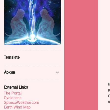
Translate
Архив
В
External Links
(
The Portal
О
Cyclocane
э
SpeaceWeather.com
Earth Wind Map