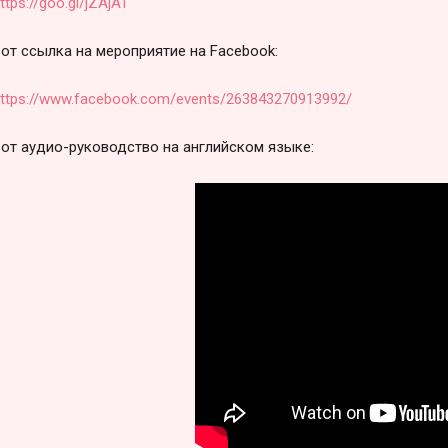
ttps://goo.gl/jZAjAT
от ссылка на мероприятие на Facebook:
ttps://www.facebook.com/events/263843270913992/
от аудио-руководство на английском языке: