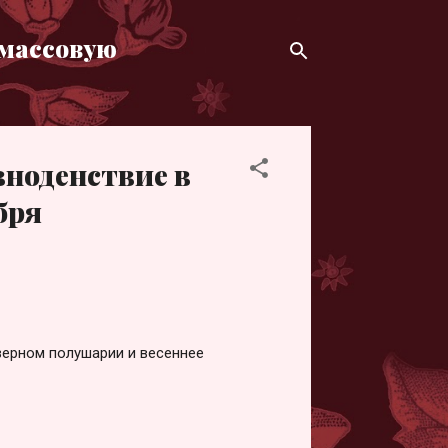
 массовую
вноденствие в
бря
верном полушарии и весеннее