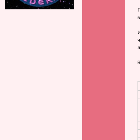
П
в
И
ч
л
В