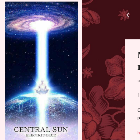
с
1
С
р
h