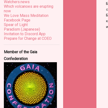
Watchers.news
Б
Which volcanoes are erupting
с
now
Б
We Love Mass Meditation
Facebook Page
к
Spear of Light
и
Paradism (Japanese)
Invitation to Discord App
Prepare for Change at COEO
Member of the Gaia
Confederation