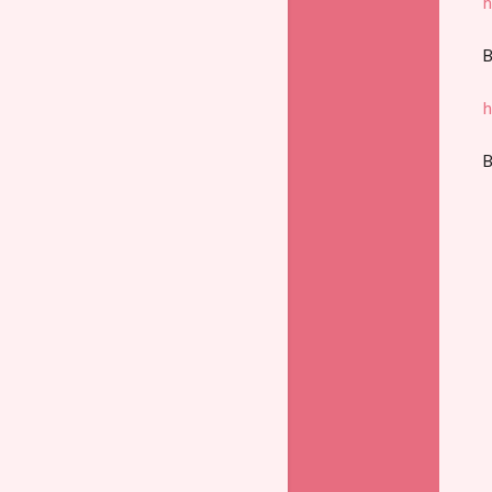
h
В
h
В