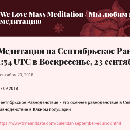
К основному контенту
We Love Mass Meditation / Мы любим
медитацию
Медитация на Сентябрьское Ра
1:54 UTC в Воскресенье, 23 сентя
ентября 20, 2018
7.09.2018
ентябрьское Равноденствие - это осеннее равноденствие в Се
авноденствие в Южном полушарии.
ttps://www.timeanddate.com/calendar/september-equinox.html