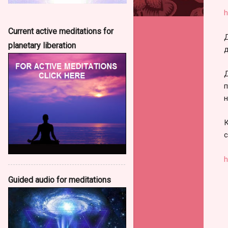
h
Current active meditations for
Д
planetary liberation
д
Д
п
н
К
с
h
Guided audio for meditations