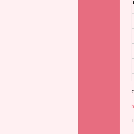
С
h
Т