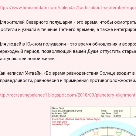
ttps://www.timeanddate.com/calendar/facts-about-september-equi
ля жителей Северного полушария - это время, чтобы осмотреть
остигли и узнали в течение Летнего времени, а также интегриро
ля людей в Южном полушарии - это время обновления и возро
ереходный период, позволяющий вашей Душе отпустить старые
аступающей новой жизни.
ак написал Унтвайн: «Во время равноденствия Солнце входит в
праведливости, равновесия и примирения противоположностей»
ttp://recreatingbalance1.blogspot.com/2018/09/planetary-alignmen