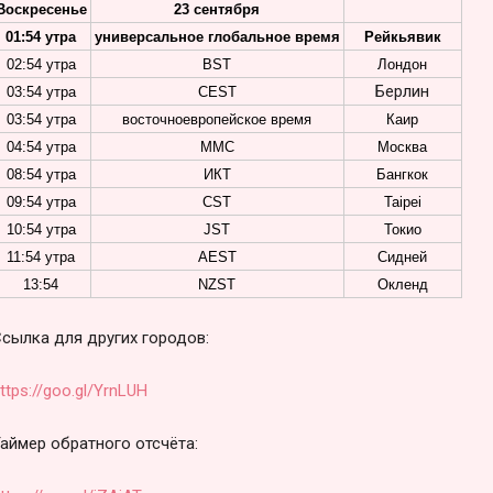
Воскресенье
23 сентября
01:54 утра
универсальное глобальное время
Рейкьявик
02:54 утра
BST
Лондон
Берлин
03:54 утра
CEST
03:54 утра
восточноевропейское время
Каир
04:54 утра
MMC
Москва
08:54 утра
ИКТ
Бангкок
09:54 утра
CST
Taipei
10:54 утра
JST
Токио
11:54 утра
AEST
Сидней
13:54
NZST
Окленд
сылка для других городов:
ttps://goo.gl/YrnLUH
аймер обратного отсчёта: